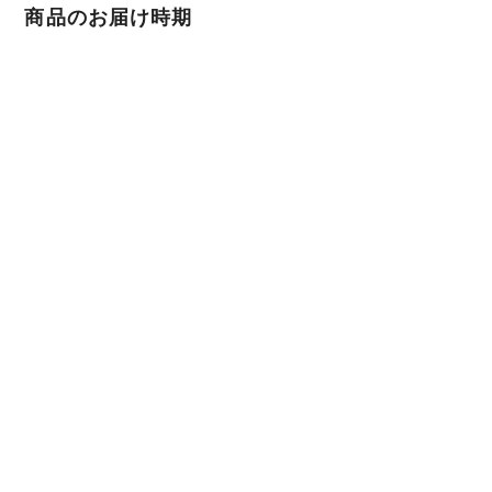
商品のお届け時期
代金のお支払い確定後、14日以内に発送いたします。
後払い決済の場合は注文確定後、14日以内に発送いたしま
す。
返品について
商品に欠陥がある場合をのぞき、基本的には返品には応じ
ません。