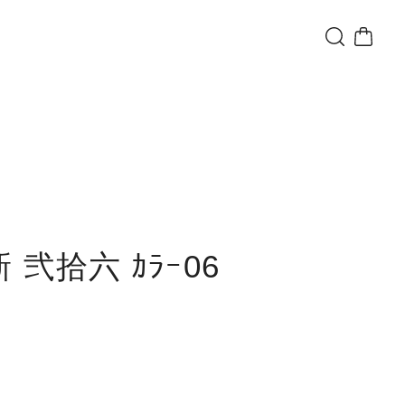
 弐拾六 ｶﾗｰ06