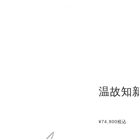
温故知新
¥74,800
税込