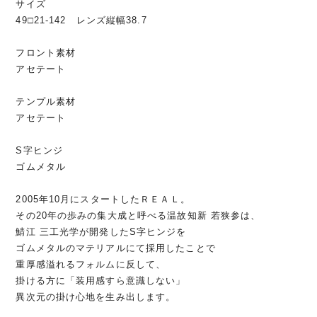
サイズ
49□21-142 レンズ縦幅38.7
フロント素材
アセテート
テンプル素材
アセテート
S字ヒンジ
ゴムメタル
2005年10月にスタートしたＲＥＡＬ。
その20年の歩みの集大成と呼べる温故知新 若狭参は、
鯖江 三工光学が開発したS字ヒンジを
ゴムメタルのマテリアルにて採用したことで
重厚感溢れるフォルムに反して、
掛ける方に「装用感すら意識しない」
異次元の掛け心地を生み出します。