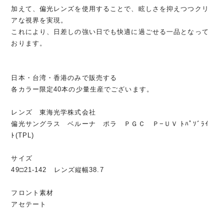
加えて、偏光レンズを使用することで、眩しさを抑えつつクリ
アな視界を実現。
これにより、日差しの強い日でも快適に過ごせる一品となって
おります。
日本・台湾・香港のみで販売する
各カラー限定40本の少量生産でございます。
レンズ 東海光学株式会社
偏光サングラス ベルーナ ポラ ＰＧＣ Ｐ−ＵＶ ﾄﾊﾟｿﾞﾗｲ
ﾄ(TPL)
サイズ
49□21-142 レンズ縦幅38.7
フロント素材
アセテート