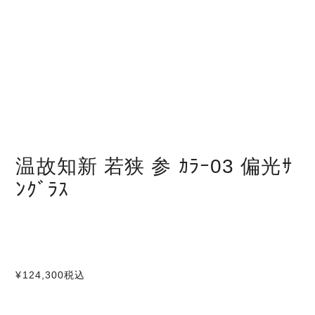
温故知新 若狭 参 ｶﾗｰ03 偏光ｻ
ﾝｸﾞﾗｽ
¥124,300
税込