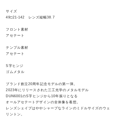
サイズ
49□21-142 レンズ縦幅38.7
フロント素材
アセテート
テンプル素材
アセテート
S字ヒンジ
ゴムメタル
ブランド創立20周年記念モデルの第一弾。
2023年にリリースされた三工光学のメタルモデル
DUN6001のS字ヒンジから10年振りとなる
オールアセテートデザインの全体像を着想。
レンズシェイプはややシャープなラインのミドルサイズのウェ
リントン。