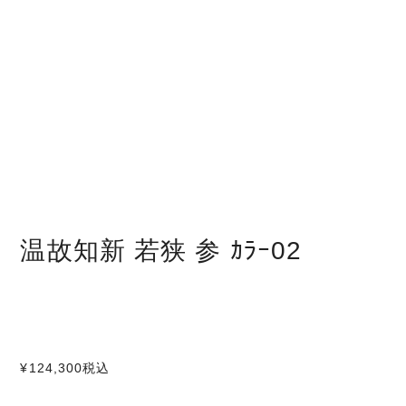
温故知新 若狭 参 ｶﾗｰ02
¥124,300
税込