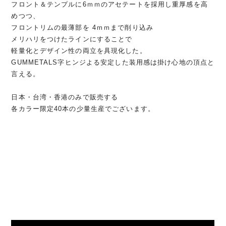
フロント＆テンプルに6ｍｍのアセテートを採用し重厚感を高
めつつ、
フロントリムの最薄部を 4ｍｍまで削り込み
メリハリをつけたラインにすることで
軽量化とデザイン性の両立を具現化した。
GUMMETALS字ヒンジよる安定した装用感は掛け心地の頂点と
言える。
日本・台湾・香港のみで販売する
各カラー限定40本の少量生産でございます。