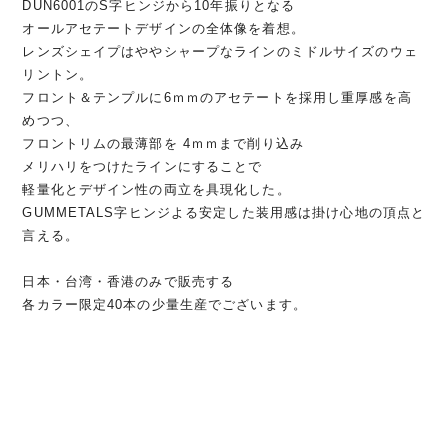
DUN6001のS字ヒンジから10年振りとなる
オールアセテートデザインの全体像を着想。
レンズシェイプはややシャープなラインのミドルサイズのウェ
リントン。
フロント＆テンプルに6ｍｍのアセテートを採用し重厚感を高
めつつ、
フロントリムの最薄部を 4ｍｍまで削り込み
メリハリをつけたラインにすることで
軽量化とデザイン性の両立を具現化した。
GUMMETALS字ヒンジよる安定した装用感は掛け心地の頂点と
言える。
日本・台湾・香港のみで販売する
各カラー限定40本の少量生産でございます。