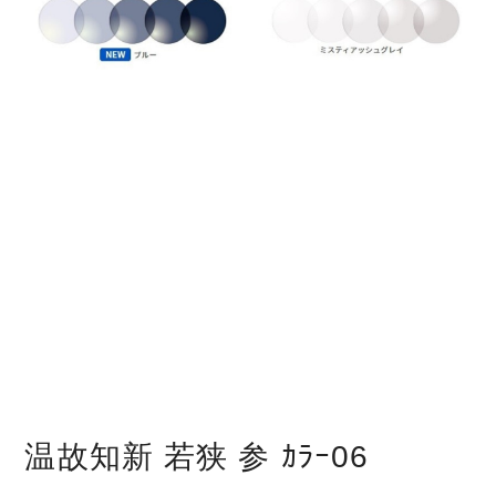
温故知新 若狭 参 ｶﾗｰ06